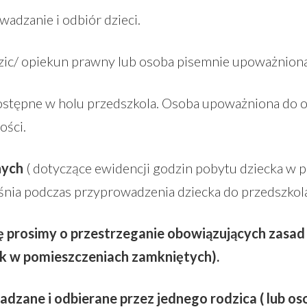
adzanie i odbiór dzieci.
zic/ opiekun prawny lub osoba pisemnie upoważniona
stępne w holu przedszkola. Osoba upoważniona do o
ości.
nych
( dotyczące ewidencji godzin pobytu dziecka w p
nia podczas przyprowadzenia dziecka do przedszkola
ę prosimy o przestrzeganie obowiązujących zasad
ek w pomieszczeniach zamkniętych).
dzane i odbierane przez jednego rodzica ( lub o