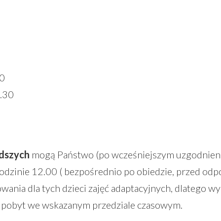
00
6.30
odszych
mogą Państwo (po wcześniejszym uzgodnieni
godzinie 12.00 ( bezpośrednio po obiedzie, przed od
wania dla tych dzieci zajęć adaptacyjnych, dlatego 
y pobyt we wskazanym przedziale czasowym.