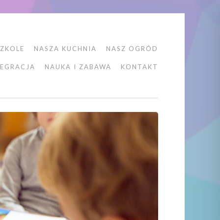
ZKOLE
NASZA KUCHNIA
NASZ OGRÓD
TEGRACJA
NAUKA I ZABAWA
KONTAKT