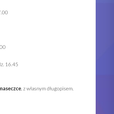
7.00
.00
dz. 16.45
 maseczce
, z własnym długopisem.